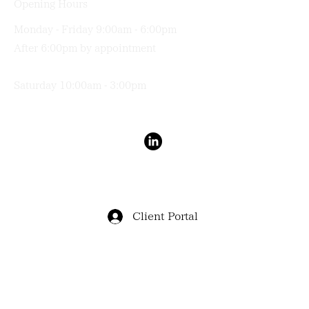
Opening Hours
Monday - Friday 9:00am - 6:00pm
After 6:00pm by appointment
Saturday 10:00am - 3:00pm
Terms & Conditions
Privacy Policy
Client Portal