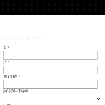
罪可能對當事人的未來造成嚴重影響時。當事人若有類似前科，
在警局作出不利陳述，達成此目標的難度將大幅提升。 在近期的
宗案件中， 方元律師事務所 成功為一名面臨嚴重指控的當事人爭
到 不定罪的判決結果，成功避免刑事定罪 。該案涉及 毀損財物 
恐嚇殺人 等指控，案件的複雜性來自於當事人過往的犯罪紀錄以
多位證人出庭作證——這些因素通常會降低法院不予定罪的可能
性。 儘管面臨重重挑戰，我們的華人律師團隊始終專注於爭取 不
下刑事定罪紀錄的判決結果 。這一點至關重要，因為一旦定罪，
與我們的律師團隊對話
可能危及當事人的事業經營與職業發展。 成功關鍵策略 質疑證據
可靠性與背景脈絡 我們對檢方的證據進行了詳盡審查，發現證人
述中存在矛盾，並指出若干背景因素削弱了當事人供詞的證據力
請聯絡我們預約法律諮詢
透過重新詮釋並揭露證據的侷限性，我們成功降低了其在量刑上
名
*
影響力。 提出有力的減刑因素 我們提交了當事人對社區的正面貢
證據，包括長期參與慈善活動及其在專業領域的成就。這些因素
功將法院的焦點從犯罪行為轉移至當事人的整體品格與真誠悔改
姓
*
可
電子郵件
*