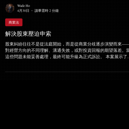
Wade Ho
4月30日
讀畢需時 2 分鐘
商業法
解決股東壓迫申索
股東糾紛往往不是從法庭開始，而是從商業分歧逐步演變而來—
對經營方向的不同理解、溝通失效，或對投資回報的期望落差。
這些問題未能妥善處理，最終可能升級為正式訴訟。 本案展示了
宗在最高法院提出的股東壓迫申索，如何透過法律策略、程序掌
及以結果為導向的處理方式，最終達成實際可行的解決方案。 從
業糾紛到最高法院訴訟 當我們的客戶（一家美容院）向我們求助
時，案件已進入最高法院程序。原本的商業分歧，已轉化為正式
股東壓迫申索。 在這個階段，首要任務並非單純抗辯，而是穩定
體局勢。我們向客戶清楚說明申索內容、公司法專案（Corporation
List）的運作方式，以及相關程序。 客戶雖然準備抗辯，但同時
確表示：若能達成合理結果，不希望陷入長期訴訟。 建立基礎：
序與證據準備 我們首先審閱起訴文件，並提交應訊文件，確保被