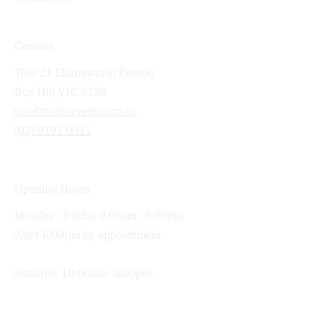
Consultation
Contact Us
Contact
703/21 Elllingworth Parade
Box Hill VIC 3128
trio@triolawyers.com.au
(03) 9191 0011
Opening Hours
Monday - Friday 9:00am - 6:00pm
After 6:00pm by appointment
Saturday 10:00am - 3:00pm