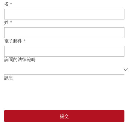
通常需要回覆執照機構的查詢。然而，任何書面或口頭陳述都可
請聯絡我們預約法律諮詢
帶來風險。若提供過多細節或措辭不慎，可能在案件被移交警方
名
*
時，成為檢控方引用的證據。 這時，尋求專業律師協助至關重要
我們的角色在於幫助客戶在以下兩個目標間取得平衡： 回應教育
調查 ：展現配合態度，提供必要的回覆。 避免自我定罪 ：確保
姓
*
電子郵件
*
詢問的法律範疇
訊息
提交