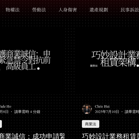
物權法
勞動法
人身傷害
遺產規劃
民事訴訟
ade Ho
Chris Hui
1月8日
讀畢需時 4 分鐘
2025年7月10日
讀畢需時
商業法
商業誠信：成功申請緊
巧妙設計業務租賃