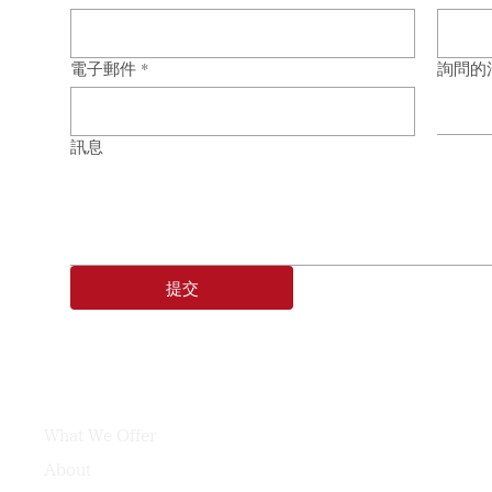
希望陷入長期訴訟。 建立基礎：程序與
該員工
證據準備 我們首先審閱起訴文件，並提
客戶關
交應訊文件，確保被告的法律地位。 同
電子郵件
*
詢問的
期未被
時，我們與客戶緊密合作，整理相關證
封通訊
據，包括： 雙方通訊紀錄 錄音資料 財
後的鑑
訊息
務文件 在股東壓迫案件中，重點不僅是
帳，造
回應指控，而是建立一個完整且具說服
司面臨
力的事實背景。 法院程序中的策略定位
用、電
隨著案件推進，我們代表被告出庭，並
損 。
採取行
令對抗
提交
What We Offer
About