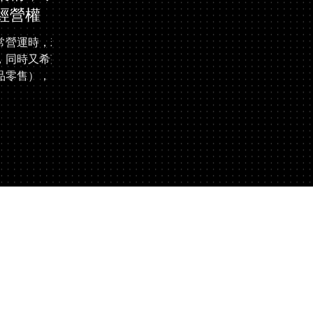
經營權
常營運時，若
，同時又希望
品零售），就
，確保整體運
確。這其中，
。 了解業務
家專精於房產
務所，近期協
成餐廳經營權
特定空間的使
師事務所的優
戶需求，整體
性，深獲當事
聚焦於「業務經
「業務租賃」
廳的營運管理
安排聚焦於商