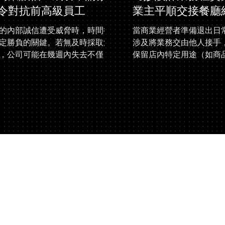
令對抗前高級員工
業主平順交接餐廳
的內部誠信遭受威脅時，時間往
當商業經營者準備退出日
定勝負的關鍵。若無及時採取法
涉及將業務交由他人接手
，公司可能在幾週內失去不僅是
保留店內特定用途（如商
更是信譽與商業命脈。Trio
需在法律安排上格外謹慎
yers 近期成功代理的一宗案件——
作持續穩定、條款清楚明
商業誠信：成功申請緊急禁令對
業務租賃的巧妙運用是關鍵
級員工」 ——便展示了在面對內
租賃的必要性 本所作為一
時，如何透過迅速的法律策略挽
與土地法的墨爾本律師事
與信任。 案件背景：維護商業誠
助一位餐廳業主，成功完
戰 我們的客戶是一家專業服務公
的平穩交接，並保留店內
期發現一名剛晉升管理層的前高
用安排。我們作為華人律
暗中經營競爭性業務。該員工利
勢在於能更精準地理解客
取得內部系統與客戶資料，並開
結構合規、靈活、具保障
司發票模板中篡改資料——將公
人肯定。 成功關鍵策略 
與銀行帳戶資訊替換為她自己的
營」的移交設計 我們採用
料。 經查，部分客戶的付款在多
的方式，由業主將整體餐
未進入公司帳戶，而是直接匯入
權交由新經營者負責。此