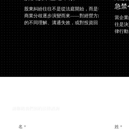
急禁
股東糾紛往往不是從法庭開始，而是從
商業分歧逐步演變而來——對經營方向
當企業
的不同理解、溝通失效，或對投資回報
往是決
的期望落差。當這些問題未能妥善處
律行動
理，最終可能升級為正式訴訟。 本案展
金錢，
示了一宗在最高法院提出的股東壓迫申
Law
索，如何透過法律策略、程序掌控及以
「維護
結果為導向的處理方式，最終達成實際
抗前高
可行的解決方案。 從商業糾紛到最高法
部舞弊
院訴訟 當我們的客戶（一家美容院）向
回損失
我們求助時，案件已進入最高法院程
信的挑
序。原本的商業分歧，已轉化為正式的
司，近
與我們的律師團隊對話
股東壓迫申索。 在這個階段，首要任務
級員工
並非單純抗辯，而是穩定整體局勢。我
用職權
們向客戶清楚說明申索內容、公司法專
始在公
請聯絡我們預約法律諮詢
案（Corporations List）的運作方式，以
司名稱
及相關程序。 客戶雖然準備抗辯，但同
業務資
時亦明確表示：若能達成合理結果，不
名
*
姓
*
個月內