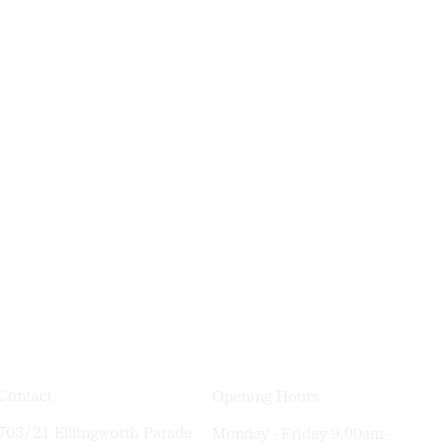
使用權的直接
款，提供操作
賃模式為客戶
立獨立的「使
方持續在店內
設計了「使用
隅空間授予明
排不影響主要
第三方得以合
務。這證明了
地法問
Contact
Opening Hours
703/21 Elllingworth Parade
Monday - Friday 9:00am -