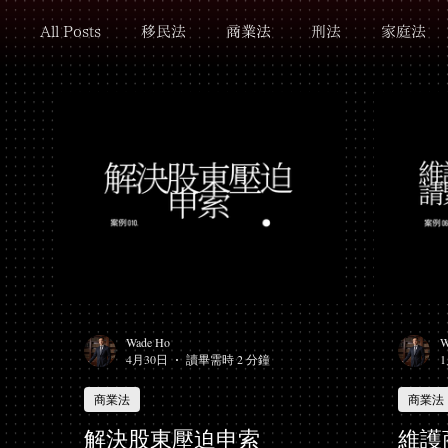
All Posts
移民法
商業法
刑法
家庭法
Wade Ho
W
4月30日
讀畢需時 2 分鐘
商業法
商業法
解決股東壓迫申索
維護