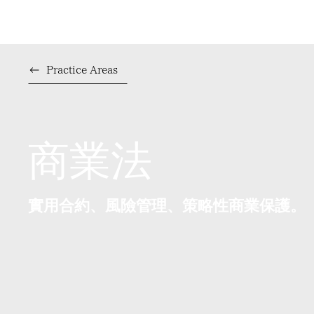
Practice Areas
商業法
實用合約、風險管理、策略性商業保護。