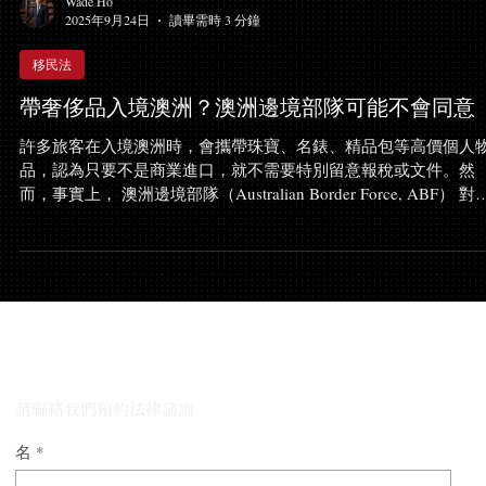
Wade Ho
2025年9月24日
讀畢需時 3 分鐘
移民法
帶奢侈品入境澳洲？澳洲邊境部隊可能不會同意
許多旅客在入境澳洲時，會攜帶珠寶、名錶、精品包等高價個人
品，認為只要不是商業進口，就不需要特別留意報稅或文件。然
而，事實上， 澳洲邊境部隊（Australian Border Force, ABF） 對於
入境物品的檢查極為嚴格，若認定物品有「未申報」、「未完稅
或「可能涉及違規進口」的疑慮，即使只是私人財物，也可能遭
扣留。 本所近期處理的一宗案例，便突顯了這一點。透過專業的
律策略，我們成功協助客戶追回價值高達30萬澳元的奢侈品，且
被處以罰款，最終圓滿解決。 案例背景：帶奢侈品入境澳洲，30
澳元奢侈品遭扣留 一位海外旅客在抵達澳洲時，於例行海關檢查
與我們的律師團隊對話
中，隨身攜帶的數件奢侈品（總值約30萬澳元）被 ABF 人員扣留
扣留理由是：這些物品可能尚未完成報稅程序，屬於「疑似未申
的奢侈品」。 更棘手的是，客戶因特殊情況， 無法提供原始購買
請聯絡我們預約法律諮詢
據 。在缺乏直接證明的情況下，ABF 有權繼續調查，甚至可能依