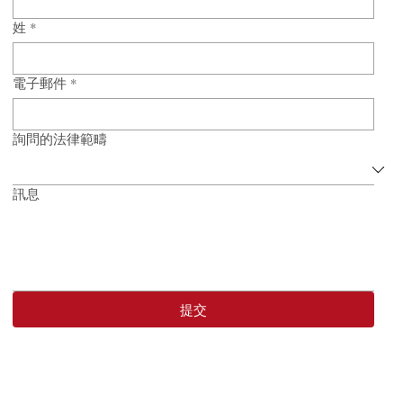
名
*
《海關法》進一步追究，後果包括： 物品被沒收； 面臨高額罰款
引發刑事或行政調查，影響入境紀錄。 法律挑戰：文件不足，辯
受限...
姓
*
電子郵件
*
詢問的法律範疇
訊息
提交