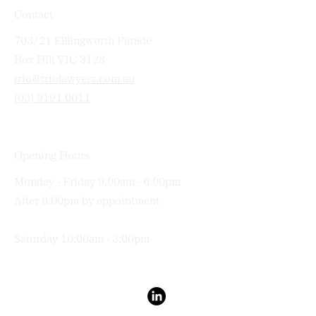
Contact
703/21 Elllingworth Parade
Box Hill VIC 3128
trio@triolawyers.com.au
(03) 9191 0011
Opening Hours
Monday - Friday 9:00am - 6:00pm
After 6:00pm by appointment
Saturday 10:00am - 3:00pm