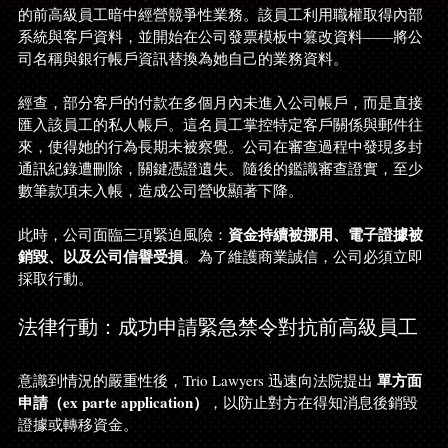
的前高級員工暗中經營競爭性業務。該員工利用職權取得內部
系統與客戶資料，並開始在公司發票模板中篡改資料——將公
司名稱與銀行帳戶資訊替換為她自己的業務資料。
經查，部分客戶的付款在多個月內未進入公司帳戶，而是直接
匯入該員工的私人帳戶。這名員工掌控特定客戶關係與郵件往
來，使得她的行為長期未被察覺。公司在審查過程中發現多封
通訊紀錄遭刪除，關鍵憑證遺失。隨後的鑑識審查證實，至少
數筆款項未入帳，造成公司營收顯著下降。
資金持續被挪用、電子證據被
此時，公司面臨三項緊迫風險：
銷毀、以及公司信譽受損
。為了維護商業誠信，公司必須立即
採取行動。
法律行動：成功申請緊急禁令對抗前高級員工
單方面
意識到情況的嚴重性後，Trio Lawyers 迅速向法院提出 
申請（ex parte application）
，以防止對方在得知消息後銷毀
證據或轉移資金。