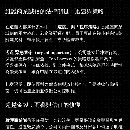
維護商業誠信的法律關鍵：迅速與策略
「速度」與「程序策略」
在這類內部舞弊案件中，
是維護商業
誠信的兩大核心。若企業延遲行動，員工可能在幾小時內清除
關鍵資料、轉移帳戶資金，導致證據滅失。
緊急禁令（urgent injunction）
透過 
，公司能立即凍結行為、
保護資產與資訊安全。Trio Lawyers 的策略是以程序為先——
從證據保存、法條依據、到文件格式，都以法院審理的時間性
為優先考量，確保申請在最短時間內獲准。
此案證明，即使面對內部背信與資料操控，只要法律行動得
當，仍可迅速止損並恢復公司控制權。
超越金錢：商譽與信任的修復
維護商業誠信
不僅是防止金錢流失，更是保護企業聲譽與客戶
信任。透過緊急禁令，公司向內部團隊及外部客戶傳達了明確