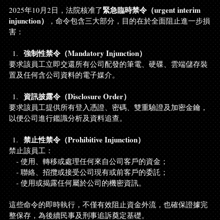
緊急臨時禁令（urgent interim 
2025年10月2日，法院核准了
injunction）
，命令包含三大部分，目的在於全面阻止進一步損
害：
強制性禁令（Mandatory Injunction）
要求該員工立即交還所有公司配發的筆電、硬碟、雲端儲存裝
置及任何含公司資料的電子媒介。
資訊披露令（Disclosure Order）
要求該員工提供所有登入憑證、密碼、雙重驗證及加密金鑰，
以便公司進行鑑識分析及資料追查。
禁止性禁令（Prohibitive Injunction）
禁止該員工：
   - 使用、轉移或處理任何來自公司客戶的資金；
   - 聯絡、招攬或接受公司現有或前客戶的委託；
   - 使用或揭露任何屬於公司的機密資訊。
這些命令的即時執行，不僅有效阻止資金外流，也確保證據完
整保存，為後續民事及刑事追訴奠定基礎。