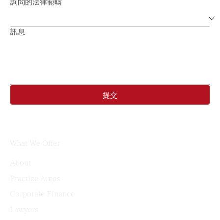
詢問的法律範疇
訊息
提交
What We Offer
About
Practice Areas
Corporate Finance
Lawyers