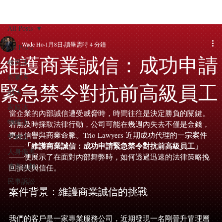
All Posts
Wade Ho
1月8日
讀畢需時 4 分鐘
All Posts
維護商業誠信：成功申請
移民法
商業法
緊急禁令對抗前高級員工
刑法
家庭法
當企業的內部誠信遭受威脅時，時間往往是決定勝負的關鍵。
物權法
若無及時採取法律行動，公司可能在幾週內失去不僅是金錢，
更是信譽與商業命脈。Trio Lawyers 近期成功代理的一宗案件
勞動法
「維護商業誠信：成功申請緊急禁令對抗前高級員工」
——
人身傷害
——便展示了在面對內部舞弊時，如何透過迅速的法律策略挽
遺產規劃
回損失與信任。
民事訴訟
案件背景：維護商業誠信的挑戰
我們的客戶是一家專業服務公司，近期發現一名剛晉升管理層