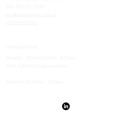
Box Hill VIC 3128
trio@triolawyers.com.au
(03) 9191 0011
Opening Hours
Monday - Friday 9:00am - 6:00pm
After 6:00pm by appointment
Saturday 10:00am - 3:00pm
Terms & Conditions
Privacy Policy