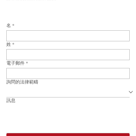
名
*
姓
*
電子郵件
*
詢問的法律範疇
訊息