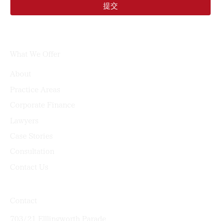
提交
What We Offer
About
Practice Areas
Corporate Finance
Lawyers
Case Stories
Consultation
Contact Us
Contact
703/21 Elllingworth Parade