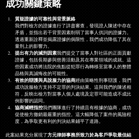
成功關鍵策略
質疑證據的可靠性與背景脈絡
我們對檢方的證據進行了詳盡審查，發現證人陳述中存在
矛盾，並指出若干背景因素削弱了當事人供詞的證據力。
透過重新詮釋並揭露證據的侷限性，我們成功降低了其在
量刑上的影響力。
提出有力的減刑因素
我們提交了當事人對社區的正面貢獻
證據，包括長期參與慈善活動及其在專業領域的成就。這
些因素成功將法院的焦點從犯罪行為轉移至當事人的整體
品格與真誠悔改的可能性。
有效的辯護與具說服力的協商
經由策略性刑事辯護，我們
成功說服檢方支持不定罪的判決結果。這與我們的陳述相
符，反映出檢方對當事人個人處境及定罪可能造成不成比
例影響的認同。
協商減輕指控
我們團隊進行了持續且有根據的協商，成功
促使檢方撤銷最嚴重的指控。這大幅降低了案件的風險程
度，為爭取更有利的判決結果鋪平了道路。
方元律師事務所致力於為客戶爭取最佳結
此案結果充分展現了