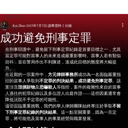
All Posts
Kai Zhuo
2025年7月7日
讀畢需時 2 分鐘
All Posts
成功避免刑事定罪
移民法
商業法
在刑事辯護中，避免留下刑事定罪紀錄是首要目標之一，尤其
刑法
當定罪可能對當事人的未來造成嚴重影響時。當事人若有類似
家庭法
前科，並在警局作出不利陳述，達成此目標的難度將大幅提
升。
物權法
方元律師事務所
在近期的一宗案件中，
成功為一名面臨嚴重指
勞動法
不定罪的判決結果，成功避免刑事定罪
控的當事人爭取到
。該
毀損財物
恐嚇殺人
案涉及
及
等指控，案件的複雜性來自於當事
人身傷害
人過往的犯罪紀錄以及多位證人出庭作證——這些因素通常會
遺產規劃
降低法院不予定罪的可能性。
民事訴訟
不留
儘管面臨重重挑戰，我們的華人律師團隊始終專注於爭取
下刑事定罪紀錄的判決結果
。這一點至關重要，因為一旦定
罪，將可能危及當事人的事業經營與職業發展。